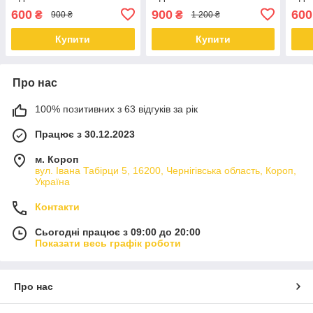
Песик квіти
Кролик квіти
Зайч
600
900
600
₴
₴
900 ₴
1 200 ₴
Купити
Купити
Про нас
100% позитивних з 63 відгуків за рік
Працює з 30.12.2023
м. Короп
вул. Івана Табірци 5, 16200, Чернігівська область, Короп,
Україна
Контакти
Сьогодні працює з 09:00 до 20:00
Показати весь графік роботи
Про нас