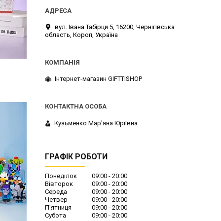
вул. Івана Табірци 5, 16200, Чернігівська
область, Короп, Україна
Інтернет-магазин GIFTTISHOP
Кузьменко Мар'яна Юріївна
ГРАФІК РОБОТИ
Понеділок
09:00
20:00
Вівторок
09:00
20:00
Середа
09:00
20:00
Четвер
09:00
20:00
Пʼятниця
09:00
20:00
Субота
09:00
20:00