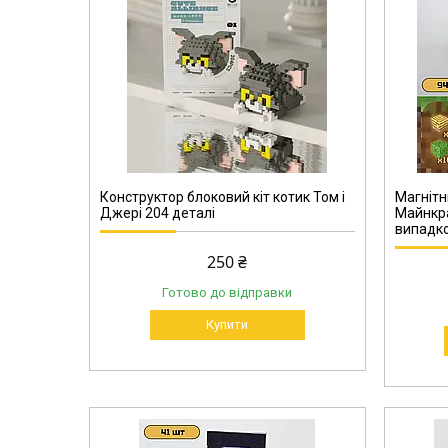
00024-3
Конструктор блоковий кіт котик Том і
Магнітн
Джері 204 деталі
Майнкра
випадко
250 ₴
Готово до відправки
Купити