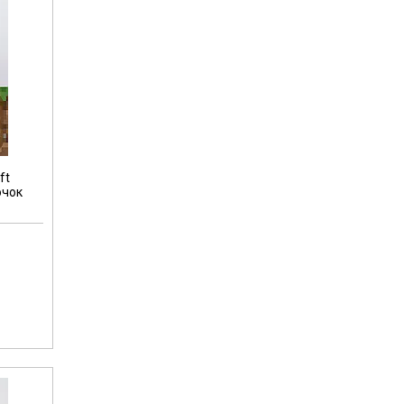
ft
очок