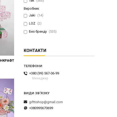
Так
500
Виробник
Jaki
14
LOZ
2
Без бренду
535
КОНТАКТИ
ЙНКРАФТ
+380 (99) 567-06-99
Менеджер
gifttishop@gmail.com
+380995670699