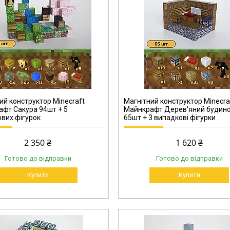
00024-2
ий конструктор Minecraft
Магнітний конструктор Minecra
фт Сакура 94шт + 5
Майнкрафт Дерев'яний будин
вих фігурок
65шт + 3 випадкові фігурки
2 350 ₴
1 620 ₴
Готово до відправки
Готово до відправки
Купити
Купити