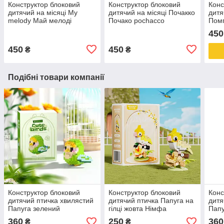
Конструктор блоковий
Конструктор блоковий
Конс
дитячий на місяці My
дитячий на місяці Почакко
дитя
melody Май мелоді
Почако pochacco
Пом
pom
450
450
450
₴
₴
Подібні товари компанії
Конструктор блоковий
Конструктор блоковий
Конс
дитячий птичка хвилястий
дитячий птичка Папуга на
дитя
Папуга зелений
гілці жовта Німфа
Папу
360
250
360
₴
₴