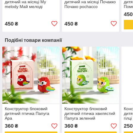
дитячий на місяці My
дитячий на місяці Почакко
дитя
melody Май мелоді
Почако pochacco
Пом
pom
450
450
450
₴
₴
Подібні товари компанії
Конструктор блоковий
Конструктор блоковий
Конс
дитячий птичка Папуга
дитячий птичка хвилястий
дитя
Ара
Папуга зелений
гілц
360
360
250
₴
₴