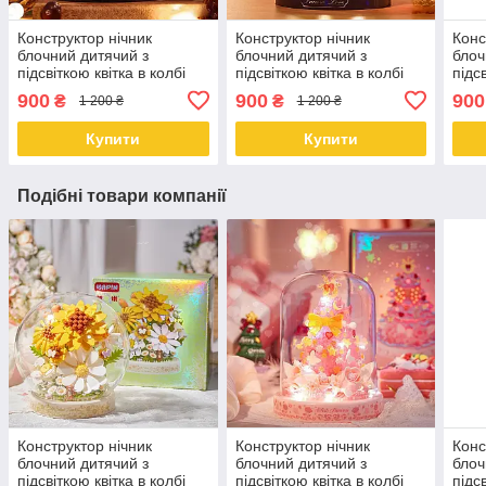
Конструктор нічник
Конструктор нічник
Конс
блочний дитячий з
блочний дитячий з
блоч
підсвіткою квітка в колбі
підсвіткою квітка в колбі
підс
Жасмін квіти
Рожеві троянди квіти
Гібіс
900
900
900
₴
₴
1 200 ₴
1 200 ₴
Купити
Купити
Подібні товари компанії
Конструктор нічник
Конструктор нічник
Конс
блочний дитячий з
блочний дитячий з
блоч
підсвіткою квітка в колбі
підсвіткою квітка в колбі
підс