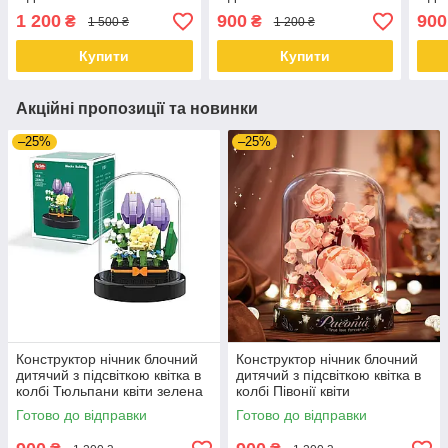
куля Соняшник
Рожева Новорічна Ялинка
Крол
1 200
900
900
₴
₴
1 500 ₴
1 200 ₴
квіти
Купити
Купити
Акційні пропозиції та новинки
–25%
–25%
Конструктор нічник блочний
Конструктор нічник блочний
дитячий з підсвіткою квітка в
дитячий з підсвіткою квітка в
колбі Тюльпани квіти зелена
колбі Півонії квіти
коробка
Готово до відправки
Готово до відправки