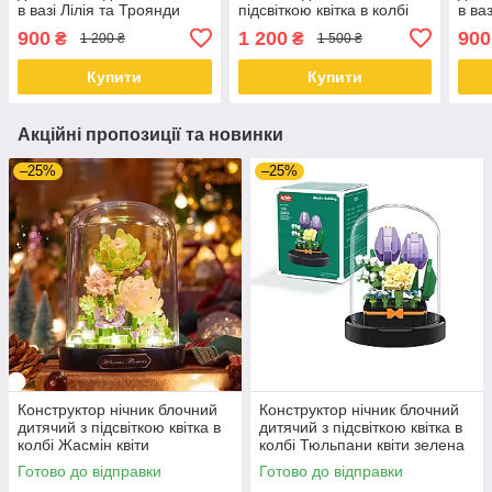
в вазі Лілія та Троянди
підсвіткою квітка в колбі
в ва
куля Соняшник
900
1 200
900
₴
₴
1 200 ₴
1 500 ₴
Купити
Купити
Акційні пропозиції та новинки
–25%
–25%
Конструктор нічник блочний
Конструктор нічник блочний
дитячий з підсвіткою квітка в
дитячий з підсвіткою квітка в
колбі Жасмін квіти
колбі Тюльпани квіти зелена
коробка
Готово до відправки
Готово до відправки