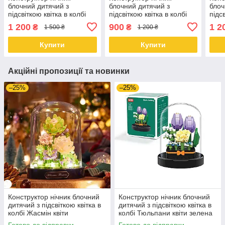
блочний дитячий з
блочний дитячий з
блоч
підсвіткою квітка в колбі
підсвіткою квітка в колбі
підс
куля Соняшник
Сакура Будинок на Дереві
куля
1 200
900
1 2
₴
₴
1 500 ₴
1 200 ₴
квіти
Купити
Купити
Акційні пропозиції та новинки
–25%
–25%
Конструктор нічник блочний
Конструктор нічник блочний
дитячий з підсвіткою квітка в
дитячий з підсвіткою квітка в
колбі Жасмін квіти
колбі Тюльпани квіти зелена
коробка
Готово до відправки
Готово до відправки