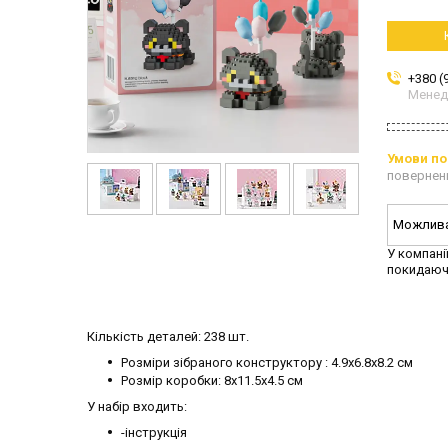
+380 (
Мене
повернен
У компані
покидаюч
Кількість деталей: 238 шт.
Розміри зібраного конструктору : 4.9х6.8х8.2 см
Розмір коробки: 8х11.5х4.5 см
У набір входить:
-інструкція