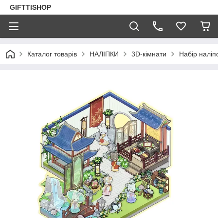
GIFTTISHOP
Каталог товарів
НАЛІПКИ
3D-кімнати
Набір наліп