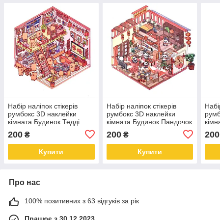
Набір наліпок стікерів
Набір наліпок стікерів
Набі
румбокс 3D наклейки
румбокс 3D наклейки
румб
кімната Будинок Тедді
кімната Будинок Пандочок
кімн
200
200
200
₴
₴
Купити
Купити
Про нас
100% позитивних з 63 відгуків за рік
Працює з 30.12.2023