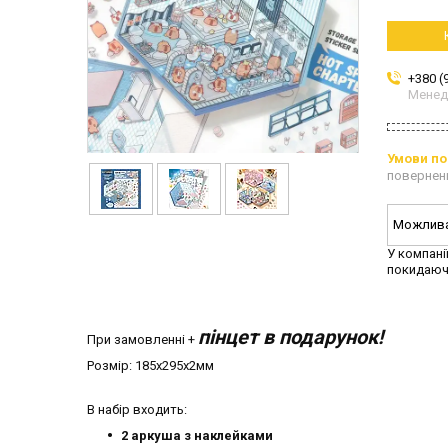
+380 (
Мене
повернен
У компані
покидаюч
пінцет в подарунок!
При замовленні +
Розмір: 185х295х2мм
В набір входить:
2 аркуша з наклейками