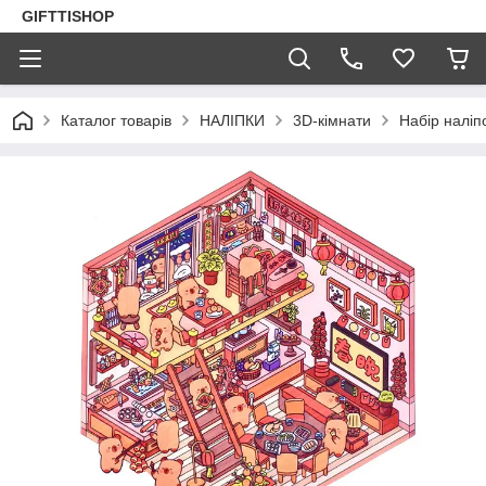
GIFTTISHOP
Каталог товарів
НАЛІПКИ
3D-кімнати
Набір наліп