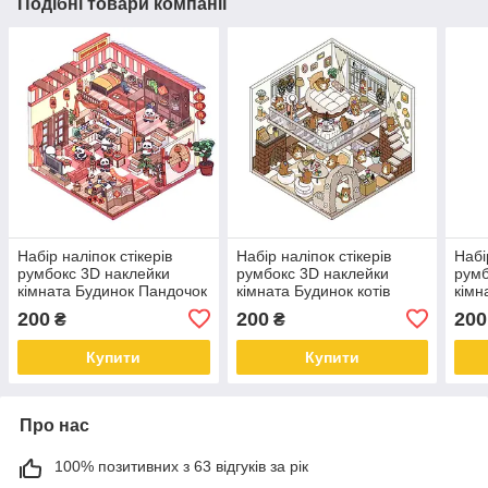
Подібні товари компанії
Набір наліпок стікерів
Набір наліпок стікерів
Набі
румбокс 3D наклейки
румбокс 3D наклейки
румб
кімната Будинок Пандочок
кімната Будинок котів
кімн
мага
200
200
200
₴
₴
Купити
Купити
Про нас
100% позитивних з 63 відгуків за рік