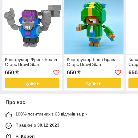
Конструктор Френк Бравл
Конструктор Леон Бравл
Конс
Старс Brawl Stars
Старс Brawl Stars
Стар
650
650
650
₴
₴
Купити
Купити
Про нас
100% позитивних з 63 відгуків за рік
Працює з 30.12.2023
м. Короп