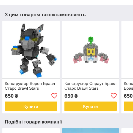
З цим товаром також замовляють
Конструктор Ворон Бравл
Конструктор Спраут Бравл
Конс
Старс Brawl Stars
Старс Brawl Stars
Брав
650
650
650
₴
₴
Купити
Купити
Подібні товари компанії