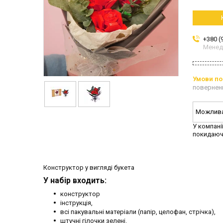
+380 (
Мене
повернен
У компані
покидаюч
Конструктор у вигляді букета
У набір входить:
конструктор
інструкція,
всі пакувальні матеріали (папір, целофан, стрічка),
штучні гілочки зелені.