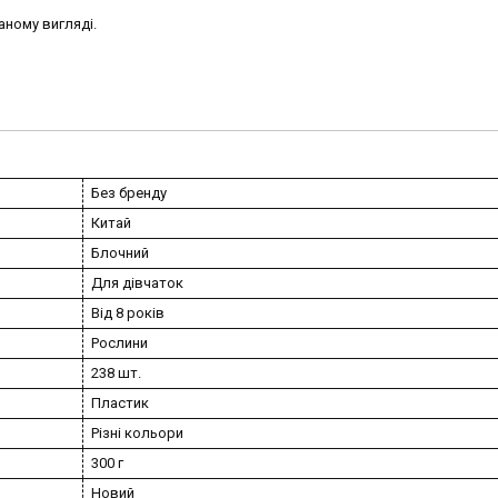
аному вигляді.
Без бренду
Китай
Блочний
Для дівчаток
Від 8 років
Рослини
238 шт.
Пластик
Різні кольори
300 г
Новий