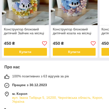
Конструктор блоковий
Конструктор блоковий
Конс
дитячий Зайчик на місяці
дитячий коала на місяці
дитя
450
450
450
₴
₴
Купити
Купити
Про нас
100% позитивних з 63 відгуків за рік
Працює з 30.12.2023
м. Короп
вул. Івана Табірци 5, 16200, Чернігівська область, Короп,
Україна