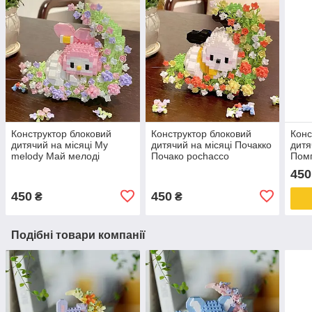
Конструктор блоковий
Конструктор блоковий
Конс
дитячий на місяці My
дитячий на місяці Почакко
дитя
melody Май мелоді
Почако pochacco
Пом
pom
450
450
450
₴
₴
Подібні товари компанії