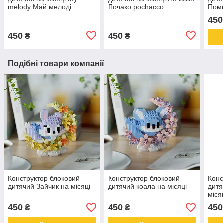
melody Май мелоді
Почако pochacco
Пом
pom
450
450
450
₴
₴
Подібні товари компанії
Конструктор блоковий
Конструктор блоковий
Конс
дитячий Зайчик на місяці
дитячий коала на місяці
дитя
міся
450
450
450
₴
₴