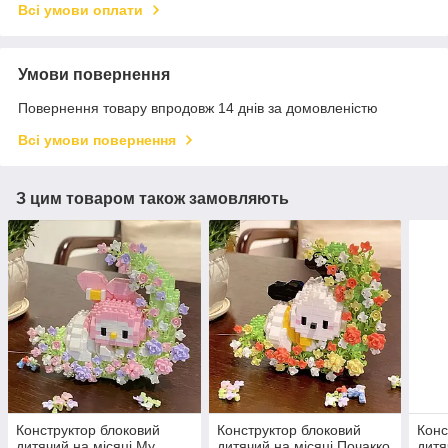
Всі умови оплати
Умови повернення
Повернення товару впродовж 14 днів за домовленістю
Всі умови повернення
З цим товаром також замовляють
Конструктор блоковий
Конструктор блоковий
Конс
дитячий на місяці My
дитячий на місяці Почакко
дитя