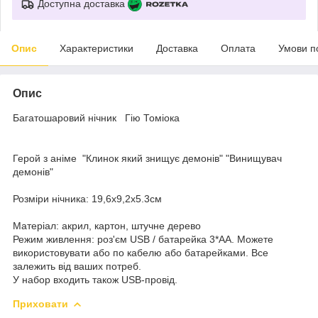
Доступна доставка
Опис
Характеристики
Доставка
Оплата
Умови п
Опис
Багатошаровий нічник
Гію Томіока
Герой з аніме "Клинок який знищує демонів" "Винищувач
демонів"
Розміри нічника: 19,6х9,2х5.3см
Матеріал: акрил, картон, штучне дерево
Режим живлення: роз'єм USB / батарейка 3*AA. Можете
використовувати або по кабелю або батарейками. Все
залежить від ваших потреб.
У набор входить також USB-провід.
Приховати