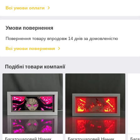
Всі умови оплати
Умови повернення
Повернення товару впродовж 14 днів за домовленістю
Всі умови повернення
Подібні товари компанії
Багатошаровий Нічник
Багатошаровий Нічник
Бага