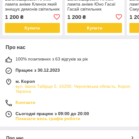
лампа аніме Клинок який
лампа аніме Юно Гасаї
ламп
знищує демонів світильник
Гасай світильник
Саку
Недзуко Камадо
Щоденник майбутнього
Mai 
1 200
1 200
1 2
₴
₴
Gasai Yuno Future Diary
Mirai Nikki
Купити
Купити
Про нас
100% позитивних з 63 відгуків за рік
Працює з 30.12.2023
м. Короп
вул. Івана Табірци 5, 16200, Чернігівська область, Короп,
Україна
Контакти
Сьогодні працює з 09:00 до 20:00
Показати весь графік роботи
Про нас