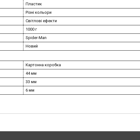
Пластик
Різні кольори
Світлові ефекти
1000 г
Spider-Man
Новий
Картонна коробка
44 мм
33 мм
6 мм