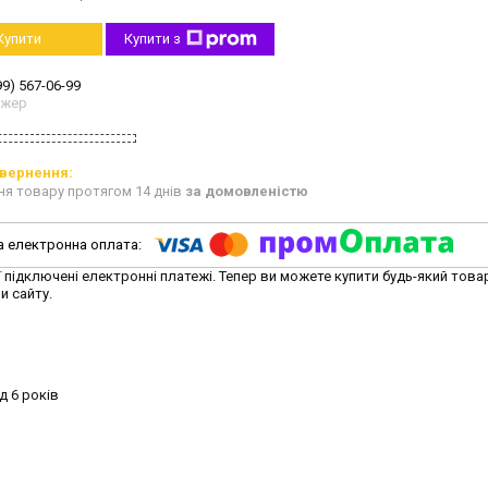
Купити
Купити з
99) 567-06-99
джер
ня товару протягом 14 днів
за домовленістю
ї підключені електронні платежі. Тепер ви можете купити будь-який това
и сайту.
д 6 років