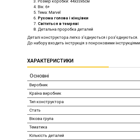
Розмір коробки: 44х33х6см
Вік: 6+
Тема: Marvel
Рухома голова і кінцівки
Світиться в темряві
Детальна проробка деталей
Деталі конструктора легко з'єднуються і роз'єднуються.
До набору входить інструкція з покроковими інструкціями 
ХАРАКТЕРИСТИКИ
Основні
Виробник
Країна виробник
Тип конструктора
Стать
Вікова група
Тематика
Кількість деталей