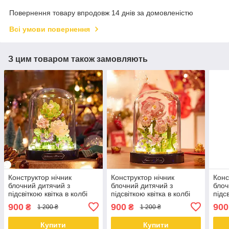
Повернення товару впродовж 14 днів за домовленістю
Всі умови повернення
З цим товаром також замовляють
Конструктор нічник
Конструктор нічник
Конс
блочний дитячий з
блочний дитячий з
блоч
підсвіткою квітка в колбі
підсвіткою квітка в колбі
підс
Жасмін квіти
Рожеві троянди квіти
Гібіс
900
900
900
₴
₴
1 200 ₴
1 200 ₴
Купити
Купити