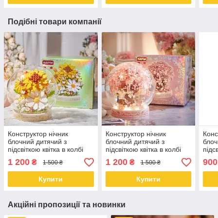
Подібні товари компанії
Конструктор нічник
Конструктор нічник
Конс
блочний дитячий з
блочний дитячий з
блоч
підсвіткою квітка в колбі
підсвіткою квітка в колбі
підс
куля Соняшник
куля Сакура
Черв
1 200
1 200
900
₴
₴
1 500 ₴
1 500 ₴
зеле
Купити
Купити
Акційні пропозиції та новинки